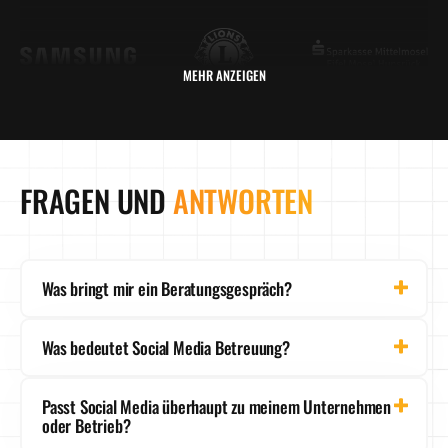
MEHR ANZEIGEN
FRAGEN UND
ANTWORTEN
Was bringt mir ein Beratungsgespräch?
Das Erstgespräch ist kostenlos - aber garantiert
Was bedeutet Social Media Betreuung?
nicht umsonst. Du bekommst einen klaren Überblick,
wo du gerade stehst - und welche konkreten
Ob Redaktionsplan, Content-Erstellung oder Full-
Schritte dir helfen, mit Social Media messbar besser
Passt Social Media überhaupt zu meinem Unternehmen
Management: Wir übernehmen, was du nicht mehr
zu performen.
oder Betrieb?
willst. Wir entwickeln die passende Strategie für dein