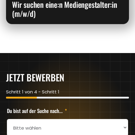
Wir suchen eine:n Mediengestalter:in
(m/w/d)
« Zurück
1
2
3
4
...
6
Weiter »
JETZT BEWERBEN
Schritt 1 von 4 - Schritt 1
Du bist auf der Suche nach...