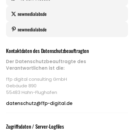
newmedialabsde
newmedialabsde
Kontaktdaten des Datenschutzbeauftragten
Der Datenschutzbeauftragte des
Verantwortlichen ist die:
ffp digital consulting GmbH
Gebäude 890
55483 Hahn-Flughafen
datenschutz@ffp-digital.de
Zugriffsdaten / Server-Logfiles