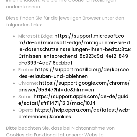
ändern können.
Diese finden Sie für die jeweiligen Browser unter den
folgenden Links:
Microsoft Edge:
https://support.microsoft.co
m/de-de/microsoft-edge/konfigurieren-sie-d
ie-datenschutzeinstellungen-ihren-bed%C3%B
Crfnissen-entsprechend-8c923c9d-4ef2-849
d-a399-4de716ecbbaf
Firefox:
https://support.mozilla.org/de/kb/coo
kies-erlauben-und-ablehnen
Chrome:
https://support.google.com/chrome/
answer/95647?hl=de&hlrm=en
Safari:
https://support.apple.com/de-de/guid
e/safari/sfri11471/12.0/mac/10.14
Opera:
https://help.opera.com/de/latest/web-
preferences/#cookies
Bitte beachten Sie, dass bei Nichtannahme von
Cookies die Funktionalität unserer Website