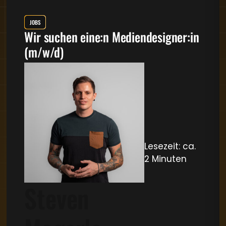
JOBS
Wir suchen eine:n Mediendesigner:in
(m/w/d)
Lesezeit: ca.
2 Minuten
Steven