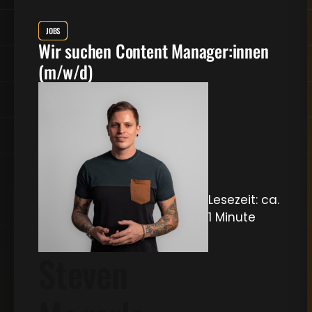
JOBS
Wir suchen Content Manager:innen
(m/w/d)
Lesezeit: ca.
1 Minute
Steven