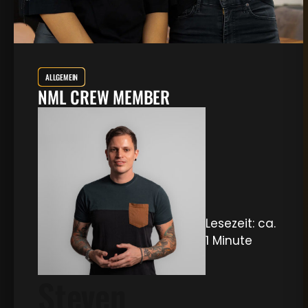
ALLGEMEIN
NML CREW MEMBER
Lesezeit: ca.
1 Minute
Steven