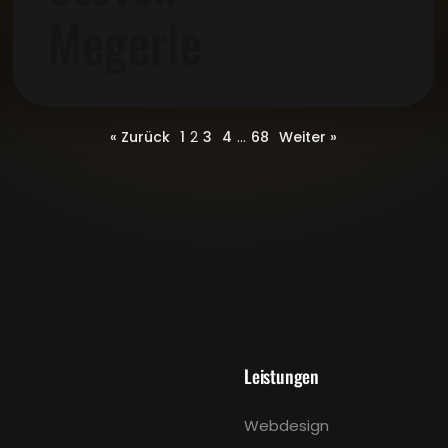
Megerle
« Zurück
1
2
3
4
...
68
Weiter »
Leistungen
Webdesign