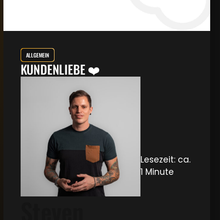
ALLGEMEIN
KUNDENLIEBE ❤️
Lesezeit: ca.
1 Minute
Steven